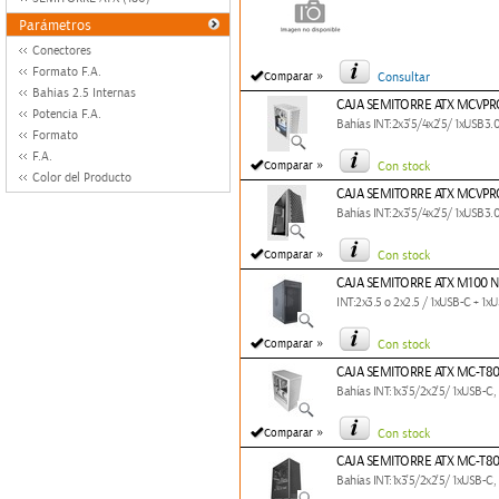
Parámetros
Conectores
Formato F.A.
»
Comparar
Consultar
Bahias 2.5 Internas
CAJA SEMITORRE ATX MCVP
Potencia F.A.
Bahías INT:2x3'5/4x2'5/ 1xUSB
Formato
F.A.
»
Comparar
Con stock
Color del Producto
CAJA SEMITORRE ATX MCVP
Bahías INT:2x3'5/4x2'5/ 1xUSB
»
Comparar
Con stock
CAJA SEMITORRE ATX M100
INT:2x3.5 o 2x2.5 / 1xUSB-C + 1
»
Comparar
Con stock
CAJA SEMITORRE ATX MC-T8
Bahías INT:1x3'5/2x2'5/ 1xUSB-
»
Comparar
Con stock
CAJA SEMITORRE ATX MC-T
Bahías INT:1x3'5/2x2'5/ 1xUSB-