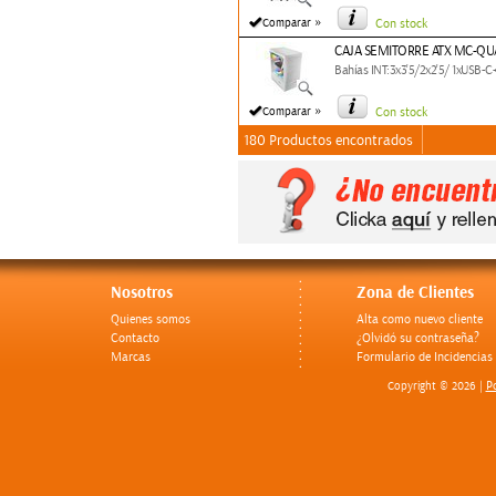
»
Comparar
Con stock
CAJA SEMITORRE ATX MC-Q
Bahías INT:3x3'5/2x2'5/ 1xUSB
»
Comparar
Con stock
180 Productos encontrados
Nosotros
Zona de Clientes
Quienes somos
Alta como nuevo cliente
Contacto
¿Olvidó su contraseña?
Marcas
Formulario de Incidencias
Po
Copyright © 2026 |