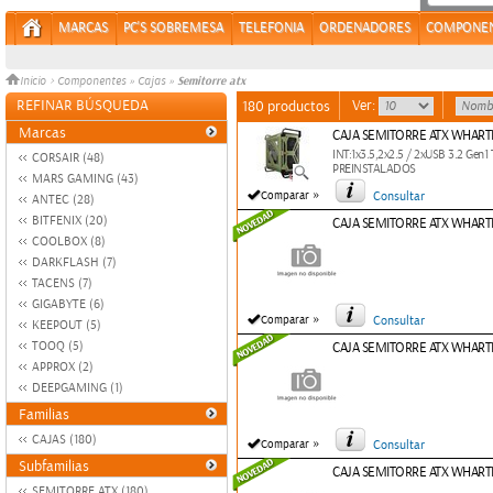
MARCAS
PC'S SOBREMESA
TELEFONIA
ORDENADORES
COMPONE
Semitorre atx
Inicio
>
Componentes
»
Cajas
»
REFINAR BÚSQUEDA
Ver:
180 productos
Marcas
CAJA SEMITORRE ATX WHART
INT:1x3.5,2x2.5 / 2xUSB 3.2 Gen
CORSAIR (48)
PREINSTALADOS
MARS GAMING (43)
»
Comparar
Consultar
ANTEC (28)
BITFENIX (20)
CAJA SEMITORRE ATX WHAR
COOLBOX (8)
DARKFLASH (7)
TACENS (7)
GIGABYTE (6)
»
Comparar
Consultar
KEEPOUT (5)
TOOQ (5)
CAJA SEMITORRE ATX WHART
APPROX (2)
DEEPGAMING (1)
Familias
CAJAS (180)
»
Comparar
Consultar
Subfamilias
CAJA SEMITORRE ATX WHAR
SEMITORRE ATX (180)