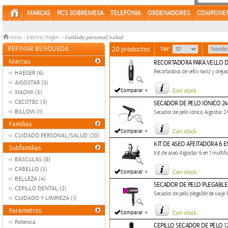
MARCAS
PC'S SOBREMESA
TELEFONIA
ORDENADORES
COMPONE
Cuidado personal/salud
Inicio
>
Electro/hogar
»
REFINAR BÚSQUEDA
Ver:
20 productos
Marcas
RECORTADORA PARA VELLO D
Recortadora de vello nariz y oreja
HAEGER (6)
AIGOSTAR (5)
»
Comparar
Con stock
XIAOMI (5)
CECOTEC (3)
SECADOR DE PELO IONICO 2
BILLOW (1)
Secador de pelo iónico Aigostar
Familias
»
Comparar
Con stock
CUIDADO PERSONAL/SALUD (20)
KIT DE ASEO AFEITADORA 6 
Subfamilias
Kit de aseo Aigostar 6 en 1 multif
BASCULAS (8)
CABELLO (5)
»
Comparar
Con stock
BELLEZA (4)
SECADOR DE PELO PLEGABLE
CEPILLO DENTAL (2)
Secador de pelo plegable de viaje
CUIDADO Y LIMPIEZA (1)
Parámetros
»
Comparar
Con stock
Potencia
CEPILLO SECADOR DE PELO 1