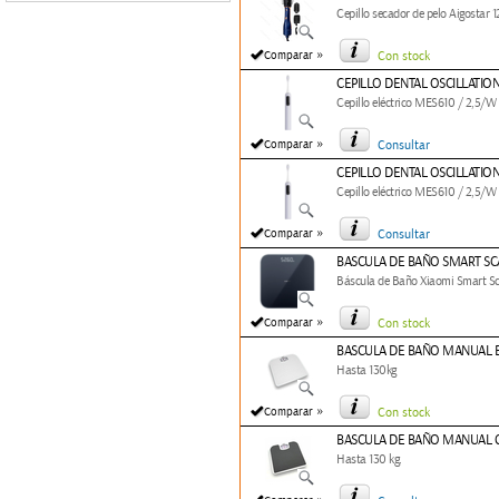
Cepillo secador de pelo Aigostar
»
Comparar
Con stock
CEPILLO DENTAL OSCILLATIO
Cepillo eléctrico MES610 / 2,5/W 
»
Comparar
Consultar
CEPILLO DENTAL OSCILLATIO
Cepillo eléctrico MES610 / 2,5/W 
»
Comparar
Consultar
BASCULA DE BAÑO SMART SCA
Báscula de Baño Xiaomi Smart S
»
Comparar
Con stock
BASCULA DE BAÑO MANUAL 
Hasta 130kg
»
Comparar
Con stock
BASCULA DE BAÑO MANUAL 
Hasta 130 kg.