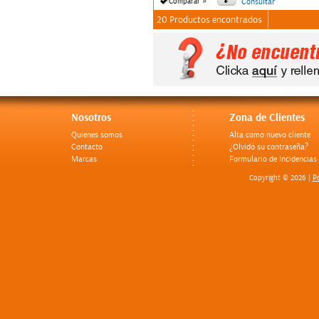
»
Comparar
Consultar
20 Productos encontrados
Nosotros
Zona de Clientes
Quienes somos
Alta como nuevo cliente
Contacto
¿Olvidó su contraseña?
Marcas
Formulario de Incidencias
Po
Copyright © 2026 |