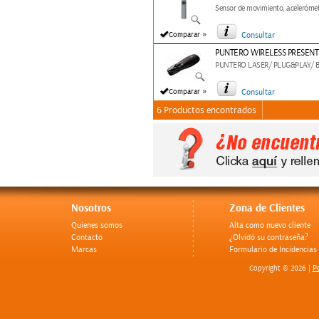
Sensor de movimiento, acelerómetr
»
Comparar
Consultar
PUNTERO WIRELESS PRESENT
PUNTERO LASER/ PLUG&PLAY/
»
Comparar
Consultar
6 Productos encontrados
Nosotros
Zona de Clientes
Quienes somos
Alta como nuevo cliente
Contacto
¿Olvidó su contraseña?
Marcas
Formulario de Incidencias
Po
Copyright © 2026 |