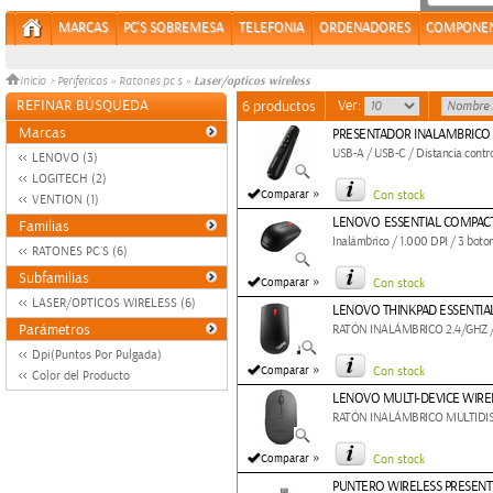
MARCAS
PC'S SOBREMESA
TELEFONIA
ORDENADORES
COMPONE
Laser/opticos wireless
Inicio
>
Perifericos
»
Ratones pc´s
»
REFINAR BÚSQUEDA
Ver:
6 productos
Marcas
PRESENTADOR INALAMBRICO
USB-A / USB-C / Distancia contro
LENOVO (3)
LOGITECH (2)
»
Comparar
Con stock
VENTION (1)
LENOVO ESSENTIAL COMPAC
Familias
Inalámbrico / 1.000 DPI / 3 boto
RATONES PC´S (6)
Subfamilias
»
Comparar
Con stock
LASER/OPTICOS WIRELESS (6)
LENOVO THINKPAD ESSENTIA
Parámetros
RATÓN INALÁMBRICO 2.4/GHZ /
Dpi(Puntos Por Pulgada)
»
Comparar
Con stock
Color del Producto
LENOVO MULTI-DEVICE WIREL
RATÓN INALÁMBRICO MULTIDISP
»
Comparar
Con stock
PUNTERO WIRELESS PRESENT