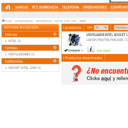
MARCAS
PC'S SOBREMESA
TELEFONIA
ORDENADORES
COMPONE
Intel
Inicio
>
Componentes
»
Ventiladores
»
Socket intel 1200
»
REFINAR BÚSQUEDA
Ver:
1 productos
Marcas
VENTILADOR INTEL SOCKET 1
LGA1151/1150/1155/1156/1200 /
INTEL (1)
Familias
»
Comparar
Con stock
VENTILADORES (1)
1 Productos encontrados
Subfamilias
SOCKET INTEL 1200 (1)