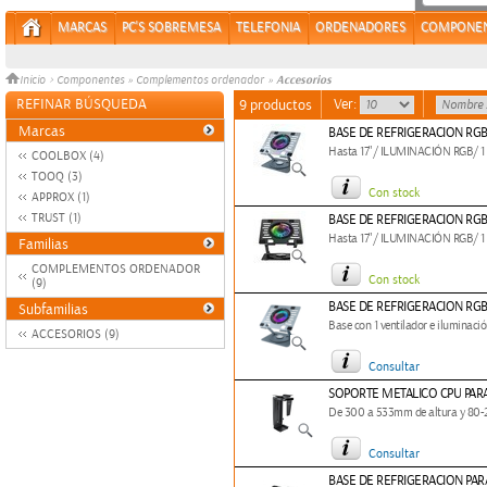
MARCAS
PC'S SOBREMESA
TELEFONIA
ORDENADORES
COMPONE
Accesorios
Inicio
>
Componentes
»
Complementos ordenador
»
REFINAR BÚSQUEDA
Ver:
9 productos
Marcas
BASE DE REFRIGERACION RGB 
Hasta 17"/ ILUMINACIÓN RGB/ 
COOLBOX (4)
TOOQ (3)
Con stock
APPROX (1)
TRUST (1)
BASE DE REFRIGERACION RGB
Hasta 17"/ ILUMINACIÓN RGB/ 
Familias
COMPLEMENTOS ORDENADOR
Con stock
(9)
BASE DE REFRIGERACION RGB
Subfamilias
Base con 1 ventilador e iluminació
ACCESORIOS (9)
Consultar
SOPORTE METALICO CPU PAR
De 300 a 533mm de altura y 80-
Consultar
BASE DE REFRIGERACION PAR