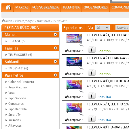
MARCAS
PC'S SOBREMESA
TELEFONIA
ORDENADORES
COMPONE
Tv 32"-43"
Inicio
>
Electro/hogar
»
Televisores
»
REFINAR BÚSQUEDA
Ver:
6 productos
Marcas
TELEVISOR 43" QLED UHD 4K
43"/ UHD 4K/ 60Hz/ 3xHDMI/ 2x
HISENSE (6)
Familias
»
Comparar
Con stock
TELEVISORES (6)
TELEVISOR 43" UHD 4K 43A6S
Subfamilias
43"/ UHD 4K/ 60Hz/ 3xHDMI/ 2x
TV 32"-43" (6)
»
Comparar
Con stock
Parámetros
TELEVISOR 40" QLED FHD 40A
Color del Producto
40" / QLED / 60Hz / 2×HDMI / 1
Peso Maximo
Vesa
»
Comparar
Consultar
Tipo Soporte
Conectores
TELEVISOR 32" QLED FHD 32A
Tipo Pantalla
32" / QLED / 60Hz / 2×HDMI / 1
Smart Tv
»
Pulgadas
Comparar
Consultar
Altavoces
TELEVISOR 40" HD 40A4S SMA