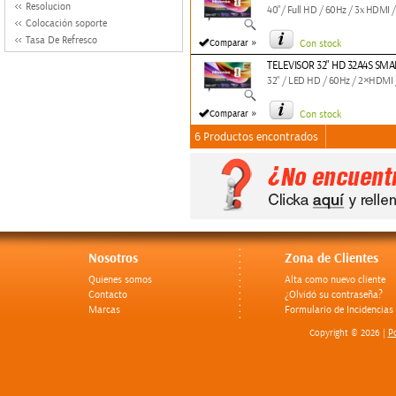
Resolucion
40"/ Full HD / 60Hz / 3x HDMI / 
Colocación soporte
Tasa De Refresco
»
Comparar
Con stock
TELEVISOR 32" HD 32A4S SMA
32" / LED HD / 60Hz / 2×HDMI 
»
Comparar
Con stock
6 Productos encontrados
Nosotros
Zona de Clientes
Quienes somos
Alta como nuevo cliente
Contacto
¿Olvidó su contraseña?
Marcas
Formulario de Incidencias
Po
Copyright © 2026 |