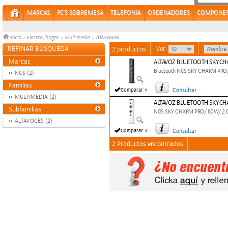
MARCAS
PC'S SOBREMESA
TELEFONIA
ORDENADORES
COMPONE
Altavoces
Inicio
>
Electro/hogar
»
Multimedia
»
REFINAR BÚSQUEDA
Ver:
2 productos
Marcas
ALTAVOZ BLUETOOTH SKYCH
Bluetooth NGS SKY CHARM PRO/
NGS (2)
Familias
»
Comparar
Consultar
MULTIMEDIA (2)
ALTAVOZ BLUETOOTH SKYCH
Subfamilias
NGS SKY CHARM PRO/ 80W/ 2.0
ALTAVOCES (2)
»
Comparar
Consultar
2 Productos encontrados