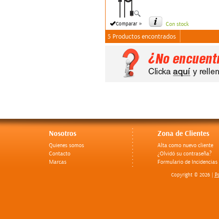
»
Comparar
Con stock
5 Productos encontrados
Nosotros
Zona de Clientes
Quienes somos
Alta como nuevo cliente
Contacto
¿Olvidó su contraseña?
Marcas
Formulario de Incidencias
Po
Copyright © 2026 |