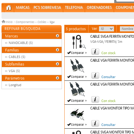
MARCAS
PC'S SOBREMESA
TELEFONIA
ORDENADORES
COMPONE
Vga
Inicio
>
Componentes
»
Cables
»
REFINAR BÚSQUEDA
Ver:
5 productos
Marcas
CABLE SVGA FERRITA MONIT
VGA-VGA/ FERRITA/ 3m
NANOCABLE (5)
Familias
»
Comparar
Con stock
CABLES (5)
CABLE VGA FERRITA MONITO
Subfamilias
VGA (5)
»
Comparar
Consultar
Parámetros
CABLE VGA FERRITA MONITO
Longitud
»
Comparar
Con stock
CABLE VGA MONITOR TIPO 
»
Comparar
Consultar
CABLE SVGA MONITOR TIPO 