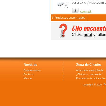
DOBLE CARGA/ INDICADORES 
Con stock
5 Productos encontrados
Nosotros
Zona de Clientes
Quienes somos
Alta como nuevo cliente
Contacto
¿Olvidó su contraseña?
Marcas
Formulario de Incidencias
Po
Copyright © 2026 |