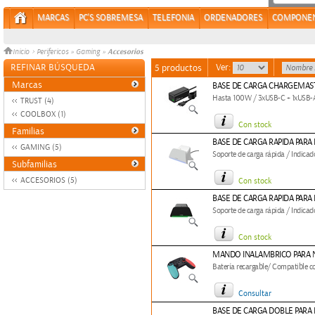
MARCAS
PC'S SOBREMESA
TELEFONIA
ORDENADORES
COMPONE
Accesorios
Inicio
>
Perifericos
»
Gaming
»
REFINAR BÚSQUEDA
Ver:
5 productos
Marcas
BASE DE CARGA CHARGEMAS
Hasta 100W / 3xUSB-C + 1xUSB-
TRUST (4)
COOLBOX (1)
Con stock
Familias
BASE DE CARGA RAPIDA PARA 
GAMING (5)
Soporte de carga rápida / Indicad
Subfamilias
ACCESORIOS (5)
Con stock
BASE DE CARGA RAPIDA PARA 
Soporte de carga rápida / Indicad
Con stock
MANDO INALAMBRICO PARA N
Batería recargable/ Compatible c
Consultar
BASE DE CARGA DOBLE PARA P