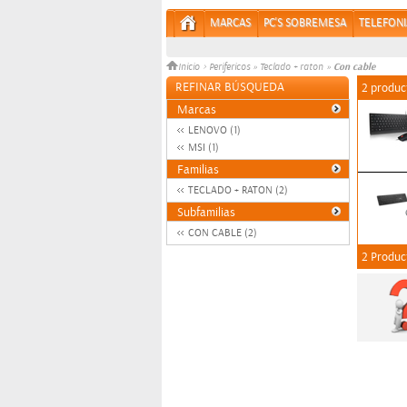
MARCAS
PC'S SOBREMESA
TELEFONI
Con cable
Inicio
>
Perifericos
»
Teclado + raton
»
REFINAR BÚSQUEDA
2 produc
Marcas
LENOVO (1)
MSI (1)
Familias
TECLADO + RATON (2)
Subfamilias
CON CABLE (2)
2 Produc