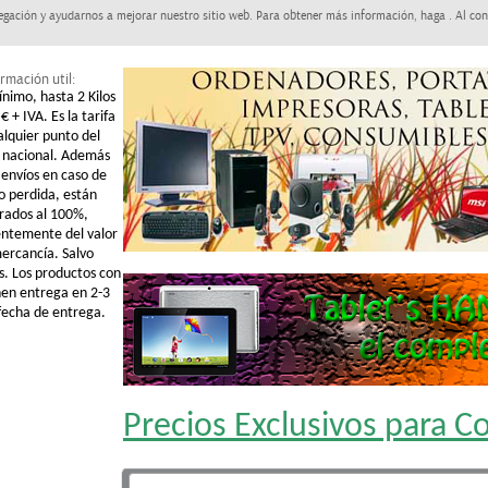
egación y ayudarnos a mejorar nuestro sitio web. Para obtener más información, haga . Al con
rmación util:
ínimo, hasta 2 Kilos
€ + IVA. Es la tarifa
alquier punto del
o nacional. Además
 envíos en caso de
o perdida, están
rados al 100%,
ntemente del valor
mercancía. Salvo
s. Los productos con
nen entrega en 2-3
 fecha de entrega.
Precios Exclusivos para 