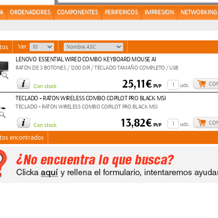
A
ORDENADORES
COMPONENTES
PERIFERICOS
IMPRESION
NETWORKING
Ver:
tos
LENOVO ESSENTIAL WIRED COMBO KEYBOARD MOUSE AI
RATÓN DE 3 BOTONES / 1200 DPI / TECLADO TAMAÑO COMPLETO / USB
25,11€
CO
uds.
PVP
Con stock
TECLADO + RATON WIRELESS COMBO COPILOT PRO BLACK MSI
TECLADO + RATON WIRELESS COMBO COPILOT PRO BLACK MSI
13,82€
CO
uds.
PVP
Con stock
tos encontrados