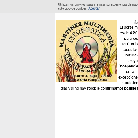
Utilizamos cookies para mejorar su experiencia de nav
este tipo de cookies.
Aceptar
Info
El porte m
es de 4,80 
para cu
territori
todos los
rotura 
asegu
independie
de la 
excepcione
stock tie
días y si no hay stock le confirmamos posible