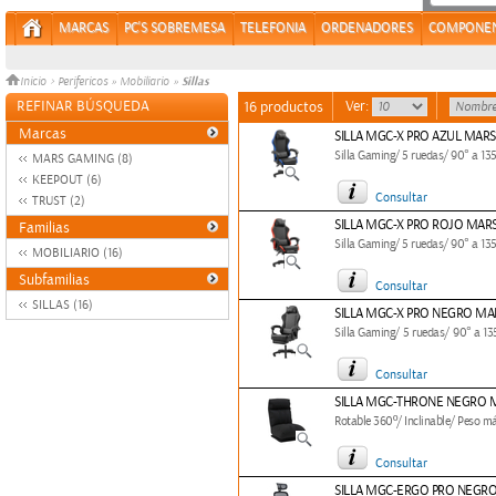
MARCAS
PC'S SOBREMESA
TELEFONIA
ORDENADORES
COMPONE
Sillas
Inicio
>
Perifericos
»
Mobiliario
»
REFINAR BÚSQUEDA
Ver:
16 productos
Marcas
SILLA MGC-X PRO AZUL MAR
Silla Gaming/ 5 ruedas/ 90° a 13
MARS GAMING (8)
KEEPOUT (6)
Consultar
TRUST (2)
SILLA MGC-X PRO ROJO MAR
Familias
Silla Gaming/ 5 ruedas/ 90° a 13
MOBILIARIO (16)
Subfamilias
Consultar
SILLAS (16)
SILLA MGC-X PRO NEGRO MA
Silla Gaming/ 5 ruedas/ 90° a 13
Consultar
SILLA MGC-THRONE NEGRO 
Rotable 360º/ Inclinable/ Peso m
Consultar
SILLA MGC-ERGO PRO NEGR