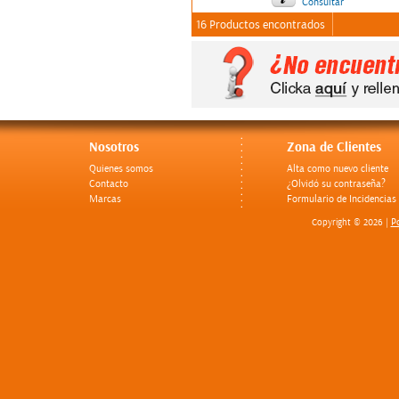
Consultar
16 Productos encontrados
Nosotros
Zona de Clientes
Quienes somos
Alta como nuevo cliente
Contacto
¿Olvidó su contraseña?
Marcas
Formulario de Incidencias
Po
Copyright © 2026 |