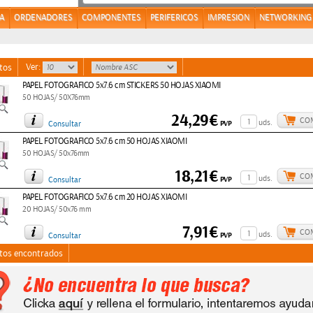
A
ORDENADORES
COMPONENTES
PERIFERICOS
IMPRESION
NETWORKING
Ver:
tos
PAPEL FOTOGRAFICO 5x7.6 cm STICKERS 50 HOJAS XIAOMI
50 HOJAS/ 50X76mm
24,29€
CO
uds.
PVP
Consultar
PAPEL FOTOGRAFICO 5x7.6 cm 50 HOJAS XIAOMI
50 HOJAS/ 50x76mm
18,21€
CO
uds.
PVP
Consultar
PAPEL FOTOGRAFICO 5x7.6 cm 20 HOJAS XIAOMI
20 HOJAS/ 50x76 mm
7,91€
CO
uds.
PVP
Consultar
tos encontrados