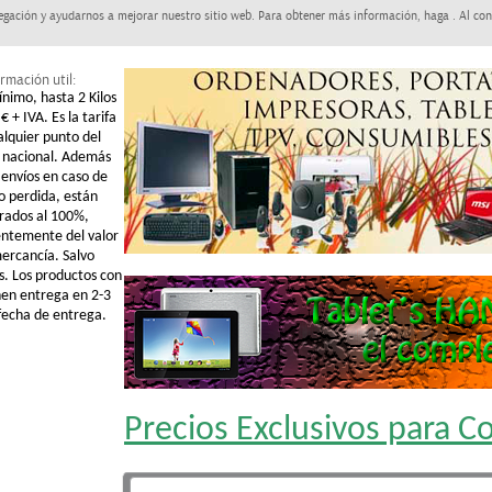
egación y ayudarnos a mejorar nuestro sitio web. Para obtener más información, haga . Al con
rmación util:
ínimo, hasta 2 Kilos
€ + IVA. Es la tarifa
alquier punto del
o nacional. Además
 envíos en caso de
o perdida, están
rados al 100%,
ntemente del valor
mercancía. Salvo
s. Los productos con
nen entrega en 2-3
 fecha de entrega.
Precios Exclusivos para 