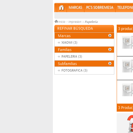
MARCAS
PC'S SOBREMESA
TELEFONI
Papeleria
Inicio
>
Impresion
»
REFINAR BÚSQUEDA
3 produc
Marcas
XIAOMI (3)
Familias
PAPELERIA (3)
Subfamilias
FOTOGRAFICA (3)
3 Produc