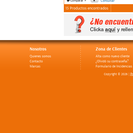
»
Comparar
Consultar
15 Productos encontrados
Nosotros
Zona de Clientes
Quienes somos
Alta como nuevo cliente
Contacto
¿Olvidó su contraseña?
Marcas
Formulario de Incidencias
Po
Copyright © 2026 |