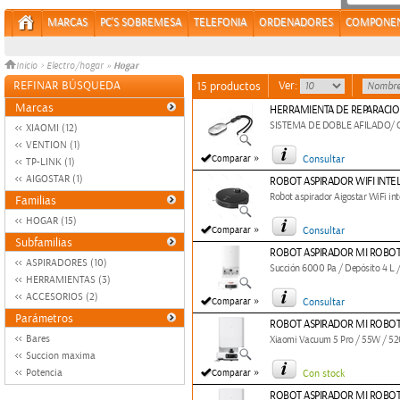
MARCAS
PC'S SOBREMESA
TELEFONIA
ORDENADORES
COMPONE
Hogar
Inicio
>
Electro/hogar
»
REFINAR BÚSQUEDA
Ver:
15 productos
Marcas
HERRAMIENTA DE REPARACION
SISTEMA DE DOBLE AFILADO/ 
XIAOMI (12)
VENTION (1)
»
Comparar
Consultar
TP-LINK (1)
AIGOSTAR (1)
ROBOT ASPIRADOR WIFI INTE
Robot aspirador Aigostar WiFi inte
Familias
HOGAR (15)
»
Comparar
Consultar
Subfamilias
ROBOT ASPIRADOR MI ROBOT
ASPIRADORES (10)
Succión 6000 Pa / Depósito 4 L /
HERRAMIENTAS (3)
ACCESORIOS (2)
»
Comparar
Consultar
Parámetros
ROBOT ASPIRADOR MI ROBOT
Bares
Xiaomi Vacuum 5 Pro / 55W / 52
Succion maxima
»
Potencia
Comparar
Con stock
ROBOT ASPIRADOR MI ROBOT