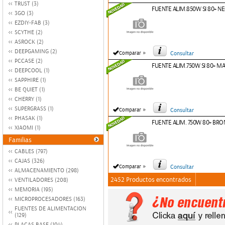
TRUST (3)
FUENTE ALIM.850W SI 80+ 
3GO (3)
EZDIY-FAB (3)
SCYTHE (2)
ASROCK (2)
DEEPGAMING (2)
»
Comparar
Consultar
PCCASE (2)
FUENTE ALIM.750W SI 80+ M
DEEPCOOL (1)
SAPPHIRE (1)
BE QUIET (1)
CHERRY (1)
SUPERGRASS (1)
»
Comparar
Consultar
PHASAK (1)
FUENTE ALIM. 750W 80+ BR
XIAOMI (1)
Familias
CABLES (797)
CAJAS (326)
»
Comparar
Consultar
ALMACENAMIENTO (298)
2452 Productos encontrados
VENTILADORES (208)
MEMORIA (195)
MICROPROCESADORES (163)
FUENTES DE ALIMENTACION
(129)
PLACAS BASE (104)