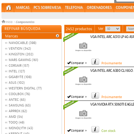
MARCAS
PC'S SOBREMESA
TELEFONIA
ORDENADORES
COMPONE
Componentes
Inicio
>
REFINAR BÚSQUEDA
Ver:
2452 productos
Marcas
VGA INTEL ARC A310 LP 4G A
NANOCABLE (398)
VENTION (342)
KINGSTON (202)
MARS GAMING (161)
»
Comparar
Próximamente
CORSAIR (157)
VGA INTEL ARC A380 CLI 6G
INTEL (127)
GIGABYTE (108)
ASUS (102)
WESTERN DIGITAL (77)
COOLBOX (76)
»
Comparar
Próximamente
ANTEC (65)
VGA NVIDIA RTX 5060TI EAGL
SAMSUNG (63)
APPROX (62)
AMD (54)
TOOQ (49)
MONOLYTH (43)
»
Comparar
Con stock
KEEPOUT (40)