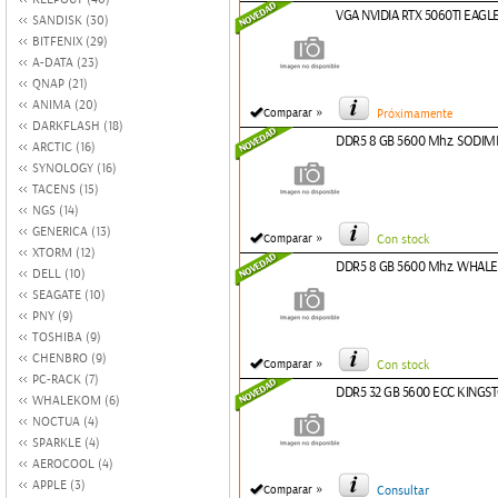
VGA NVIDIA RTX 5060TI EAGL
SANDISK (30)
BITFENIX (29)
A-DATA (23)
QNAP (21)
ANIMA (20)
»
Comparar
Próximamente
DARKFLASH (18)
DDR5 8 GB 5600 Mhz. SOD
ARCTIC (16)
SYNOLOGY (16)
TACENS (15)
NGS (14)
GENERICA (13)
»
Comparar
Con stock
XTORM (12)
DDR5 8 GB 5600 Mhz. WHA
DELL (10)
SEAGATE (10)
PNY (9)
TOSHIBA (9)
CHENBRO (9)
»
Comparar
Con stock
PC-RACK (7)
DDR5 32 GB 5600 ECC KINGS
WHALEKOM (6)
NOCTUA (4)
SPARKLE (4)
AEROCOOL (4)
APPLE (3)
»
Comparar
Consultar