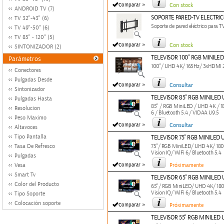
»
Comparar
Con stock
ANDROID TV (7)
SOPORTE PARED-TV ELECTRIC
TV 32"-43" (6)
Soporte de pared eléctrico para 
TV 49"-50" (6)
TV 85" - 120" (5)
»
Comparar
Con stock
SINTONIZADOR (2)
TELEVISOR 100" RGB MINILE
Parámetros
100"/ UHD 4K/ 165Hz/ 3xHDMI 2.
Conectores
Pulgadas Desde
»
Comparar
Consultar
Sintonizador
TELEVISOR 85" RGB MINILED
Pulgadas Hasta
85" / RGB MiniLED / UHD 4K / 18
Resolucion
6 / Bluetooth 5.4 / VIDAA U9.5
Peso Maximo
»
Comparar
Consultar
Altavoces
Tipo Pantalla
TELEVISOR 75" RGB MINILED
Tasa De Refresco
75"/ RGB MiniLED/ UHD 4K/ 180H
Vision IQ/ WiFi 6/ Bluetooth 5.4
Pulgadas
»
Vesa
Comparar
Próximamente
Smart Tv
TELEVISOR 65" RGB MINILED
Color del Producto
65"/ RGB MiniLED/ UHD 4K/ 180H
Vision IQ/ WiFi 6/ Bluetooth 5.4
Tipo Soporte
Colocación soporte
»
Comparar
Próximamente
TELEVISOR 55" RGB MINILED