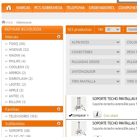
MARCAS
PC'S SOBREMESA
TELEFONIA
ORDENADORES
COMPONE
Televisores
Inicio
>
REFINAR BÚSQUEDA
Ver:
103 productos
Marcas
TOOQ (50)
HISENSE (32)
XIAOMI (4)
PHILIPS (4)
COOLBOX (3)
APPROX (2)
DARKFLASH (2)
LEOTEC (2)
APPLE (2)
ANTEC (1)
SOPORTE TECHO PANTALLAS 6
BILLOW (1)
Soporte de techo extensible para T
Familias
»
Comparar
Con stock
TELEVISORES (103)
SOPORTE TECHO PANTALLAS 5
Subfamilias
Soporte de techo extensible para 
SOPORTE (58)
TV 55"-75" (19)