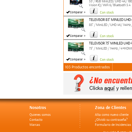
55"/ RGB MiniLED/ UHD 4K/ 180H
Vision IQ/ WiFi 6/ Bluetooth 5.4
»
Comparar
Con stock
TELEVISOR 85" MINILED UHD
85" / MiniLED / UHD 4K/ 144Hz 
»
Comparar
Con stock
TELEVISOR 75" MINILED UHD
75" / MiniLED / 144Hz / 4×HDMI2
»
Comparar
Con stock
103 Productos encontrados
Nosotros
Zona de Clientes
Quienes somos
Alta como nuevo cliente
Contacto
¿Olvidó su contraseña?
Marcas
Formulario de Incidencias