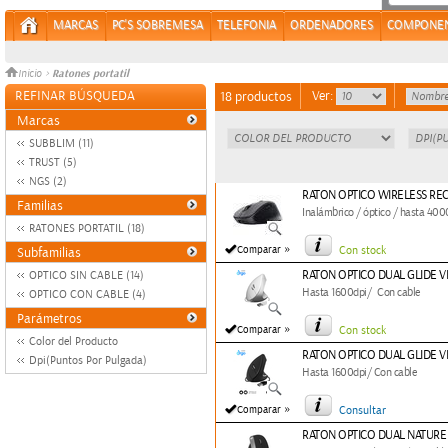
MARCAS
PC'S SOBREMESA
TELEFONIA
ORDENADORES
COMPONE
Ratones portatil
Inicio
>
REFINAR BÚSQUEDA
Ver:
18 productos
Marcas
SUBBLIM (11)
TRUST (5)
NGS (2)
RATON OPTICO WIRELESS RE
Familias
Inalámbrico / óptico / hasta 4000
RATONES PORTATIL (18)
»
Comparar
Con stock
Subfamilias
RATON OPTICO DUAL GLIDE 
OPTICO SIN CABLE (14)
Hasta 1600dpi/ Con cable
OPTICO CON CABLE (4)
Parámetros
»
Comparar
Con stock
Color del Producto
RATON OPTICO DUAL GLIDE 
Dpi(Puntos Por Pulgada)
Hasta 1600dpi/ Con cable
»
Comparar
Consultar
RATON OPTICO DUAL NATURE