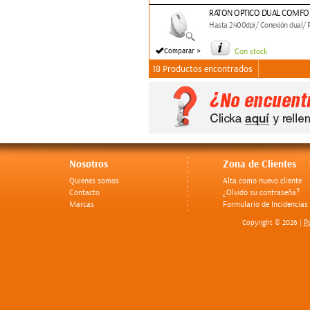
RATON OPTICO DUAL COMFOR
Hasta 2400dpi/ Conexión dual/ RF
»
Comparar
Con stock
18 Productos encontrados
Nosotros
Zona de Clientes
Quienes somos
Alta como nuevo cliente
Contacto
¿Olvidó su contraseña?
Marcas
Formulario de Incidencias
Po
Copyright © 2026 |