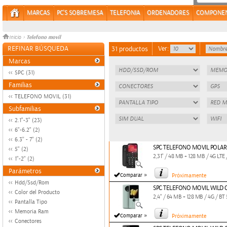
MARCAS
PC'S SOBREMESA
TELEFONIA
ORDENADORES
COMPONE
Telefono movil
Inicio
>
REFINAR BÚSQUEDA
Ver:
31 productos
Marcas
SPC (31)
Familias
TELEFONO MOVIL (31)
Subfamilias
2.1"-3" (23)
6"-6.2" (2)
6.3'' - 7'' (2)
SPC TELEFONO MOVIL POLAR
5" (2)
2,31" / 48 MB + 128 MB / 4G LTE 
1"-2" (2)
Parámetros
»
Comparar
Próximamente
Hdd/Ssd/Rom
SPC TELEFONO MOVIL WILD 
Color del Producto
2,4" / 64 MB + 128 MB / 4G / B
Pantalla Tipo
Memoria Ram
»
Comparar
Próximamente
Conectores