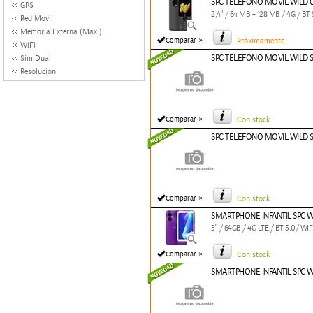
SPC TELEFONO MOVIL WILD
GPS
2,4" / 64 MB + 128 MB / 4G / B
Red Movil
Memoria Externa (Max.)
»
Comparar
Próximamente
WiFi
SPC TELEFONO MOVIL WILD 
Sim Dual
Resolución
»
Comparar
Con stock
SPC TELEFONO MOVIL WILD 
»
Comparar
Con stock
SMARTPHONE INFANTIL SPC W
5" / 64GB / 4G LTE / BT 5.0/ WIF
»
Comparar
Con stock
SMARTPHONE INFANTIL SPC W