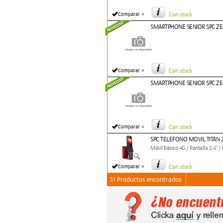
»
Comparar
Con stock
SMARTPHONE SENIOR SPC ZEUS
»
Comparar
Con stock
SMARTPHONE SENIOR SPC ZEU
»
Comparar
Con stock
SPC TELEFONO MOVIL TITAN 
Móvil básico 4G / Pantalla 2.4" 
»
Comparar
Con stock
31 Productos encontrados